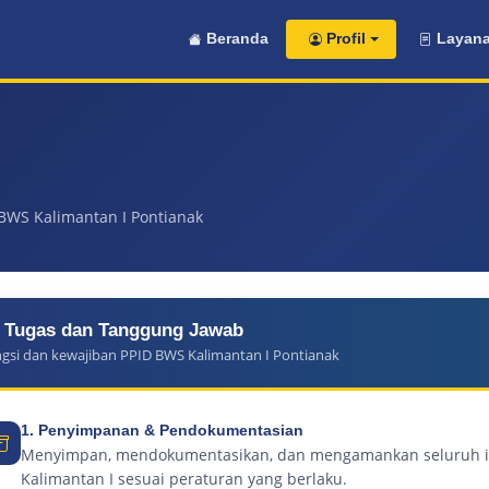
Beranda
Profil
Layana
BWS Kalimantan I Pontianak
Tugas dan Tanggung Jawab
gsi dan kewajiban PPID BWS Kalimantan I Pontianak
1. Penyimpanan & Pendokumentasian
Menyimpan, mendokumentasikan, dan mengamankan seluruh inf
Kalimantan I sesuai peraturan yang berlaku.