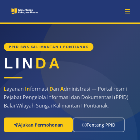
PPID BWS KALIMANTAN I PONTIANAK
LIN
DA
L
ayanan
In
formasi
D
an
A
dministrasi — Portal resmi
Pejabat Pengelola Informasi dan Dokumentasi (PPID)
Balai Wilayah Sungai Kalimantan I Pontianak.
Ajukan Permohonan
Tentang PPID